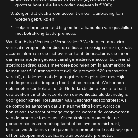
grootste bonus die kan worden gegeven is €200);
Zorgen dat slechts één account en één aanbieding kan
worden gebruikt; en
Helpen bij interne auditing en het afhandelen van geschillen
met betrekking tot de promotie.
Wat Kan Extra Verificatie Veroorzaken? We kunnen om extra
verificatie vragen als er discrepanties of risicosignalen zijn, zoals
accountinformatie die niet overeenkomt, bonusclaims die meer
dan eens worden gedaan vanaf gerelateerde accounts, vreemd
stortingsgedrag (zoals meerdere pogingen om in aanmerking te
komen met €10 transacties terwijl de promotie €20 transacties
vereist), of tekenen dat de geregistreerde gebruiker mogelijk
niet degene is die toegang heeft tot het account. We kunnen
ook moeten controleren of de Nederlands die u zei dat u bent
overeenkomt met de records van uw verificatie als dat nodig is
voor geschiktheid. Resultaten van Geschiktheidscontroles: Als
de controles aantonen dat u in aanmerking komt, wordt de
bonus aan uw account toegevoegd en worden de voorwaarden
van de promotie toegepast. Als controles aantonen dat de
persoon niet in aanmerking komt of het systeem misbruikt,
kunnen we de bonus niet geven, hun promotionele saldi wijzigen
of hen stoppen met deelname aan bepaalde promoties.