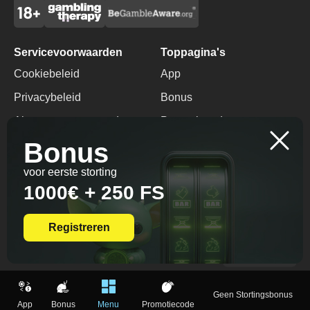
Servicevoorwaarden
Toppagina's
Cookiebeleid
App
Privacybeleid
Bonus
Algemene voorwaarden
Promotiecode
Bonus
Verantwoord Gokken
Geen Stortingsbonus
voor eerste storting
Contacten
1000€ + 250 FS
+357 96518209
info@qbet-casino-login.nl
Registreren
© 2026 All Rights
Reserved.
Geen Stortingsbonus
App
Bonus
Menu
Promotiecode