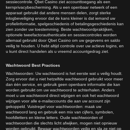
sessiecontrole. Qbet Casino ziet accounttoegang als een
kernprivacybescherming. Als u een openbaar netwerk of een
apparaat gebruikt dat andere mensen delen, zorgt sterke
inlogbeveiliging ervoor dat de kans kleiner is dat iemand uw
profielinformatie, spelgeschiedenis of betalingsgeschiedenis kan
zien zonder uw toestemming. Beste wachtwoordpraktijken,
optionele tweefactorauthenticatie en sessiecontroles worden
allemaal gebruikt door Qbet Casino om uw gegevens en saldo
veilig te houden. U hebt altijd controle over uw actieve logins, en
u kunt direct handelen als u vreemd accountgedrag ziet.
Wachtwoord Best Practices
Wachtwoorden: Uw wachtwoord is het eerste wat u veilig houdt.
Zorg ervoor dat u niet hetzelfde wachtwoord gebruikt voor meer
dan één service, en gebruik geen openbare informatie die kan
worden gebruikt om uw wachtwoord te achterhalen. Anders
moet u uw wachtwoord direct wijzigen en ook het wachtwoord
wijzigen voor alle e-mailaccounts die aan uw account zijn
gekoppeld. Vuistregel voor wachtwoorden: maak uw
wachtwoord lang en gebruik een mix van cijfers, symbolen,
hoofdletters en kleine letters. Oude wachtwoorden of
wachtwoorden die slechts licht afwijken, mogen niet opnieuw
worden gebruikt. Bewaar wachtwoorden veilig en sla ze niet op