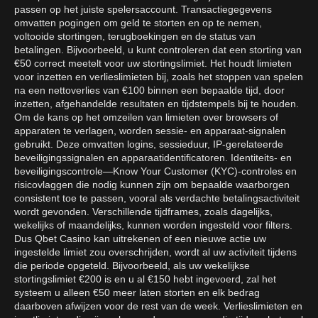
passen op het juiste spelersaccount. Transactiegegevens
omvatten pogingen om geld te storten en op te nemen,
voltooide stortingen, terugboekingen en de status van
betalingen. Bijvoorbeeld, u kunt controleren dat een storting van
€50 correct meetelt voor uw stortingslimiet. Het houdt limieten
voor inzetten en verlieslimieten bij, zoals het stoppen van spelen
na een nettoverlies van €100 binnen een bepaalde tijd, door
inzetten, afgehandelde resultaten en tijdstempels bij te houden.
Om de kans op het omzeilen van limieten over browsers of
apparaten te verlagen, worden sessie- en apparaat-signalen
gebruikt. Deze omvatten logins, sessieduur, IP-gerelateerde
beveiligingssignalen en apparaatidentificatoren. Identiteits- en
beveiligingscontrole—Know Your Customer (KYC)-controles en
risicovlaggen die nodig kunnen zijn om bepaalde waarborgen
consistent toe te passen, vooral als verdachte betalingsactiviteit
wordt gevonden. Verschillende tijdframes, zoals dagelijks,
wekelijks of maandelijks, kunnen worden ingesteld voor filters.
Dus Qbet Casino kan uitrekenen of een nieuwe actie uw
ingestelde limiet zou overschrijden, wordt al uw activiteit tijdens
die periode opgeteld. Bijvoorbeeld, als uw wekelijkse
stortingslimiet €200 is en u al €150 hebt ingevoerd, zal het
systeem u alleen €50 meer laten storten en elk bedrag
daarboven afwijzen voor de rest van de week. Verlieslimieten en