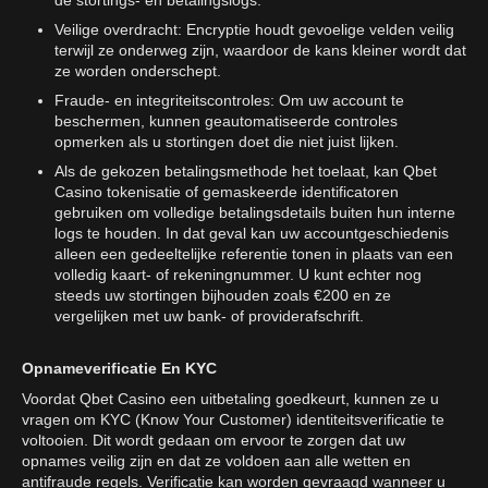
de stortings- en betalingslogs.
Veilige overdracht: Encryptie houdt gevoelige velden veilig
terwijl ze onderweg zijn, waardoor de kans kleiner wordt dat
ze worden onderschept.
Fraude- en integriteitscontroles: Om uw account te
beschermen, kunnen geautomatiseerde controles
opmerken als u stortingen doet die niet juist lijken.
Als de gekozen betalingsmethode het toelaat, kan Qbet
Casino tokenisatie of gemaskeerde identificatoren
gebruiken om volledige betalingsdetails buiten hun interne
logs te houden. In dat geval kan uw accountgeschiedenis
alleen een gedeeltelijke referentie tonen in plaats van een
volledig kaart- of rekeningnummer. U kunt echter nog
steeds uw stortingen bijhouden zoals €200 en ze
vergelijken met uw bank- of providerafschrift.
Opnameverificatie En KYC
Voordat Qbet Casino een uitbetaling goedkeurt, kunnen ze u
vragen om KYC (Know Your Customer) identiteitsverificatie te
voltooien. Dit wordt gedaan om ervoor te zorgen dat uw
opnames veilig zijn en dat ze voldoen aan alle wetten en
antifraude regels. Verificatie kan worden gevraagd wanneer u