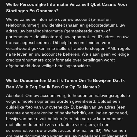
Welke Persoonlijke Informatie Verzamelt Qbet Casino Voor
Stortingen En Opnames?
We verzamelen informatie over uw account (e-mail en
telefoonnummer), uw identiteit (naam en geboortedatum), uw
adres, uw betalingsinformatie (gemaskeerde kaart- of
portemonnee-identificatoren), uw apparaat- en IP-adres, en uw
transactiegeschiedenis. Dit helpt ons om limieten voor
verantwoord gokken in te stellen, fraude te stoppen, AML-regels
na te leven en uw account te beheren. We slaan geen volledige
creditcardnummers op; informatie over betalingen wordt
afgehandeld door veilige betalingsproviders.
Welke Documenten Moet Ik Tonen Om Te Bewijzen Dat Ik
Ben Wie Ik Zeg Dat Ik Ben Om Op Te Nemen?
Absoluut. Om uw account veilig te houden en nalevingsregels te
volgen, moeten opnames worden geverifieerd. Upload een
duidelijke foto van uw overheids-ID, bewijs van uw adres (een
recente energierekening of bankafschrift), en, indien gevraagd,
bewijs van hoe u zult betalen (een foto van uw kaartnummer
met alleen de eerste zes en laatste vier cijfers, of een
screenshot van uw e-wallet account e-mail en ID). We kunnen
om meer documenten vragen als uw Nederlands of Nederland