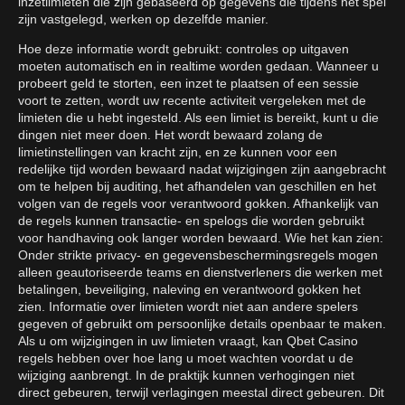
inzetlimieten die zijn gebaseerd op gegevens die tijdens het spel
zijn vastgelegd, werken op dezelfde manier.
Hoe deze informatie wordt gebruikt: controles op uitgaven
moeten automatisch en in realtime worden gedaan. Wanneer u
probeert geld te storten, een inzet te plaatsen of een sessie
voort te zetten, wordt uw recente activiteit vergeleken met de
limieten die u hebt ingesteld. Als een limiet is bereikt, kunt u die
dingen niet meer doen. Het wordt bewaard zolang de
limietinstellingen van kracht zijn, en ze kunnen voor een
redelijke tijd worden bewaard nadat wijzigingen zijn aangebracht
om te helpen bij auditing, het afhandelen van geschillen en het
volgen van de regels voor verantwoord gokken. Afhankelijk van
de regels kunnen transactie- en spelogs die worden gebruikt
voor handhaving ook langer worden bewaard. Wie het kan zien:
Onder strikte privacy- en gegevensbeschermingsregels mogen
alleen geautoriseerde teams en dienstverleners die werken met
betalingen, beveiliging, naleving en verantwoord gokken het
zien. Informatie over limieten wordt niet aan andere spelers
gegeven of gebruikt om persoonlijke details openbaar te maken.
Als u om wijzigingen in uw limieten vraagt, kan Qbet Casino
regels hebben over hoe lang u moet wachten voordat u de
wijziging aanbrengt. In de praktijk kunnen verhogingen niet
direct gebeuren, terwijl verlagingen meestal direct gebeuren. Dit