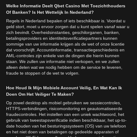
Welke Informatie Deelt Qbet Casino Met Toezichthouders
Of Banken? Is Het Wettelijk In Nederland?
Regels in Nederland bepalen of iets beschikbaar is. Voordat u
geld stort, moet u ervoor zorgen dat u kunt spelen vanaf waar u
zich bevindt. Overheidsinstanties, geschilorganen, banken,
betalingsproviders en identiteitsverificatiepartners kunnen
sommige van uw informatie krijgen als de wet of onze licentie
dat voorschrijft. Accountinformatie, transactiegeschiedenis en
AML-controles zijn enkele van de dingen die hierin kunnen
staan. We zullen uw informatie niet verkopen, en we zullen
alleen delen wat we nodig hebben om de service te leveren,
fraude te stoppen of de wet te volgen.
Hoe Houd Ik Mijn Mobiele Account Veilig, En Wat Kan Ik
Doen Om Het Veiliger Te Maken?
Op zowel desktop als mobiel gebruiken we sessiecontroles,
HTTPS-verbindingen, risicomonitoring en geautomatiseerde
fraudecontroles. Het instellen van een uniek wachtwoord, het
gebruik van tweestapsverificatie indien beschikbaar, het up-to-
date houden van het besturingssysteem (OS) van uw telefoon
en het niet doen van betalingen op gedeelde apparaten of