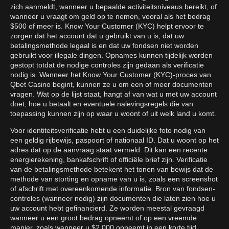
zich aanmeldt, wanneer u bepaalde activiteitsniveaus bereikt, of
wanneer u vraagt om geld op te nemen, vooral als het bedrag
$500 of meer is. Know Your Customer (KYC) helpt ervoor te
zorgen dat het account dat u gebruikt van u is, dat uw
betalingsmethode legaal is en dat uw fondsen niet worden
gebruikt voor illegale dingen. Opnames kunnen tijdelijk worden
gestopt totdat de nodige controles zijn gedaan als verificatie
nodig is. Wanneer het Know Your Customer (KYC)-proces van
Qbet Casino begint, kunnen ze u om een of meer documenten
vragen. Wat op de lijst staat, hangt af van wat u met uw account
doet, hoe u betaalt en eventuele nalevingsregels die van
toepassing kunnen zijn op waar u woont of uit welk land u komt.
Voor identiteitsverificatie hebt u een duidelijke foto nodig van
een geldig rijbewijs, paspoort of nationaal ID. Dat u woont op het
adres dat op de aanvraag staat vermeld. Dit kan een recente
energierekening, bankafschrift of officiële brief zijn. Verificatie
van de betalingsmethode betekent het tonen van bewijs dat de
methode van storting en opname van u is, zoals een screenshot
of afschrift met overeenkomende informatie. Bron van fondsen-
controles (wanneer nodig) zijn documenten die laten zien hoe u
uw account hebt gefinancierd. Ze worden meestal gevraagd
wanneer u een groot bedrag opneemt of op een vreemde
manier, zoals wanneer u $2.000 opneemt in een korte tijd.